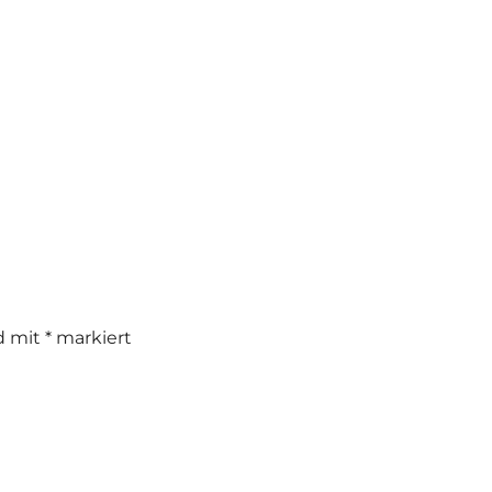
nd mit
*
markiert