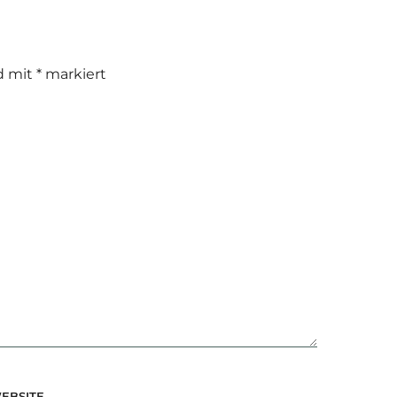
nd mit
*
markiert
EBSITE