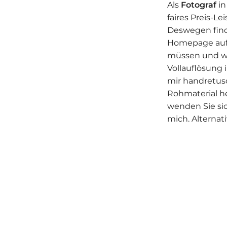
Als
Fotograf
i
faires Preis-L
Deswegen finde
Homepage aufge
müssen und was
Vollauflösung
mir handretusc
Rohmaterial he
wenden Sie si
mich. Alternat