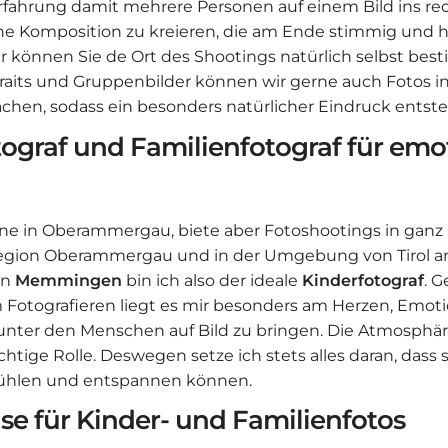
Erfahrung damit mehrere Personen auf einem Bild ins rec
ne Komposition zu kreieren, die am Ende stimmig und 
er können Sie de Ort des Shootings natürlich selbst b
raits und Gruppenbilder können wir gerne auch Fotos in
en, sodass ein besonders natürlicher Eindruck entste
ograf und Familienfotograf für emo
hne in Oberammergau, biete aber Fotoshootings in gan
Region Oberammergau und in der Umgebung von Tirol an
in
Memmingen
bin ich also der ideale
Kinderfotograf
. G
m Fotografieren liegt es mir besonders am Herzen, Emo
nter den Menschen auf Bild zu bringen. Die Atmosphäre
htige Rolle. Deswegen setze ich stets alles daran, dass
ühlen und entspannen können.
ise für Kinder- und Familienfotos