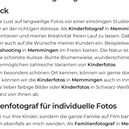
ck
 Lust auf langweilige Fotos vor einer eintönigen Stud
r an der richtigen Adresse. Als
Kinderfotograf
in
Memmi
ntieren und meiner Kreativität freien Lauf zu lassen. Da
er auch auf die Wünsche meiner Kunden ein. Beispielsw
shooting
in
Memmingen
im Freien bieten. Die Natur ist
e schönste Kulisse. Bunte Blumenwiese, wunderschön
ermöglichen zahlreiche Varianten von
Kinderfotos
.
n besonders schönen Ort kennen, können wir gerne dor
h können wir die
Kinderfotos
in
Memmingen
auch in I
 lieber farbige Bilder oder
Kinderfotos
in Schwarz-Wei
anz von Ihnen ab.
ienfotograf für individuelle Fotos
 nur Ihre Kinder, sondern die ganze Familie auf Film 
h ebenfalls an mich wenden. Als
Familienfotograf
in
Me