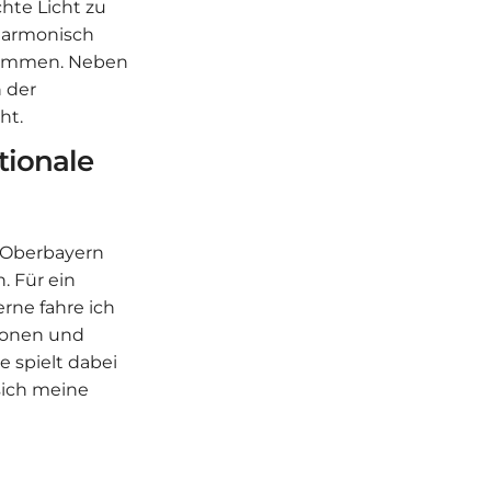
hte Licht zu
harmonisch
estimmen. Neben
 der
ht.
tionale
z Oberbayern
. Für ein
erne fahre ich
tionen und
 spielt dabei
 sich meine