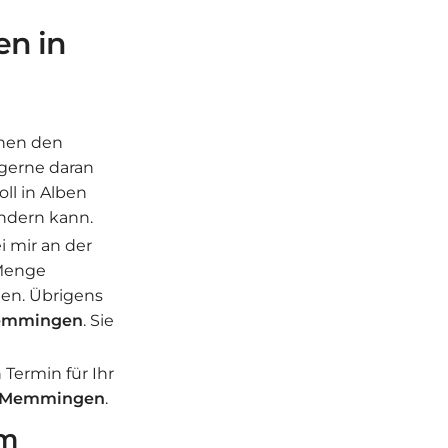
en in
nnen den
 gerne daran
ll in Alben
undern kann.
i mir an der
 Menge
hen. Übrigens
mmingen
. Sie
 Termin für Ihr
Memmingen
.
em