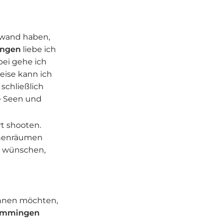
iowand haben,
ngen
liebe ich
bei gehe ich
eise kann ich
 schließlich
e Seen und
t shooten.
nnenräumen
ß wünschen,
bannen möchten,
mmingen