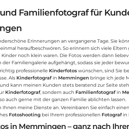
 und Familienfotograf für Kund
ngen
nderschöne Erinnerungen an vergangene Tage. Sie kö
inmal heraufbeschwören. So erinnern sich viele Eltern
re Kinder noch klein waren. Die Fotos werden dann liebevo
n der Familiengalerie aufgehängt, sodass sie jeder bew
richtig professionelle
Kinderfotos
wünschen, sind Sie be
sse. Als
Kinderfotograf
in
Memmingen
bringe ich jede
 und kann meinen Kunden stets beratend zur Seite ste
nur
Kinderfotograf
, sondern auch
Familienfotograf
in
Me
so auch gerne mit der ganzen Familie ablichten lassen.
h Ihnen meine Dienste an. Vereinbaren Sie einfach einen
ches
Fotoshooting
bei Ihrem professionellen
Fotograf
in
tos in Memmingen – ganz nach Ihr