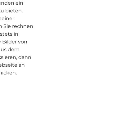
unden ein
zu bieten.
meiner
n Sie rechnen
stets in
 Bilder von
 aus dem
ssieren, dann
ebseite an
hicken.