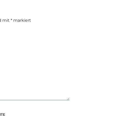
nd mit
*
markiert
ITE