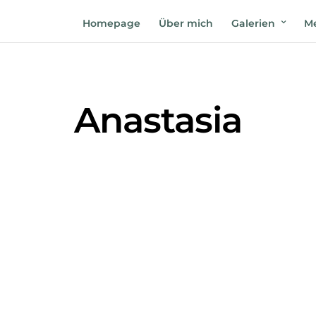
Homepage
Über mich
Galerien
Me
Anastasia