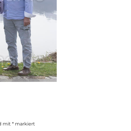
nd mit
*
markiert