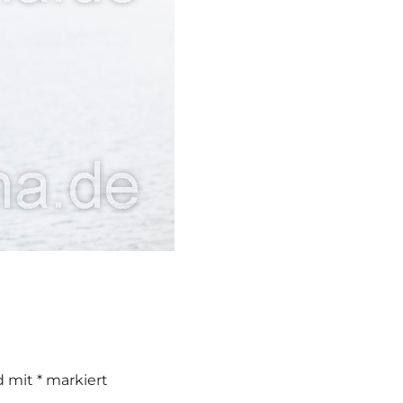
nd mit
*
markiert