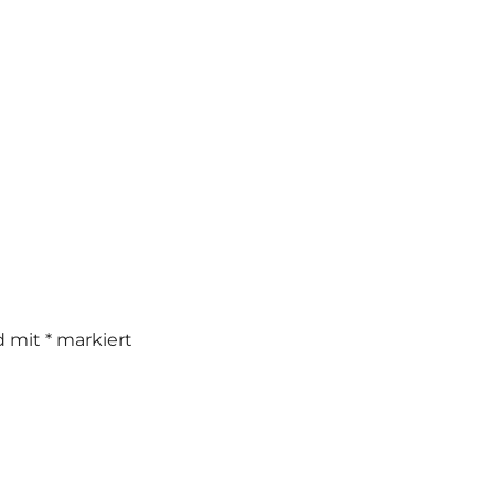
nd mit
*
markiert