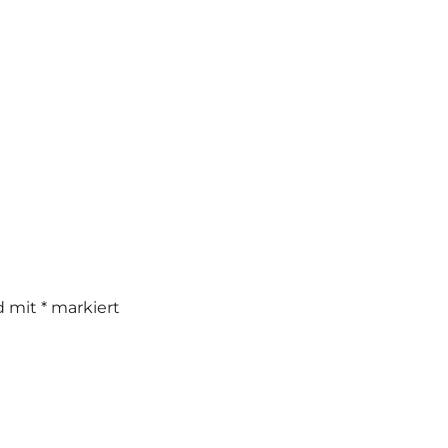
nd mit
*
markiert