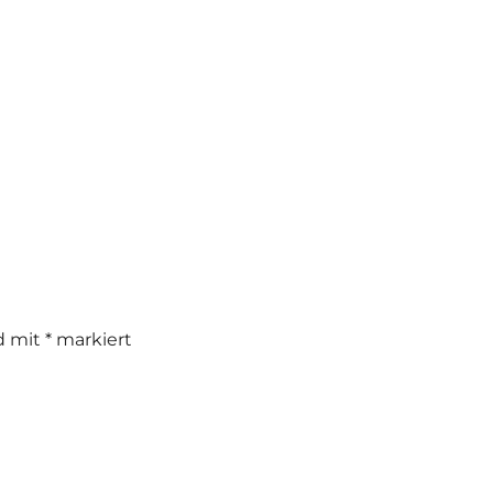
nd mit
*
markiert