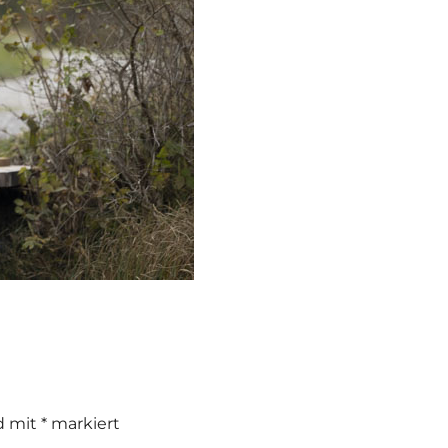
nd mit
*
markiert