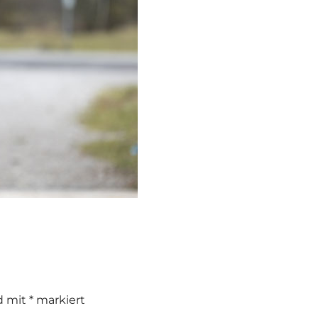
nd mit
*
markiert