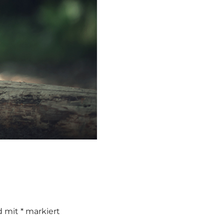
nd mit
*
markiert