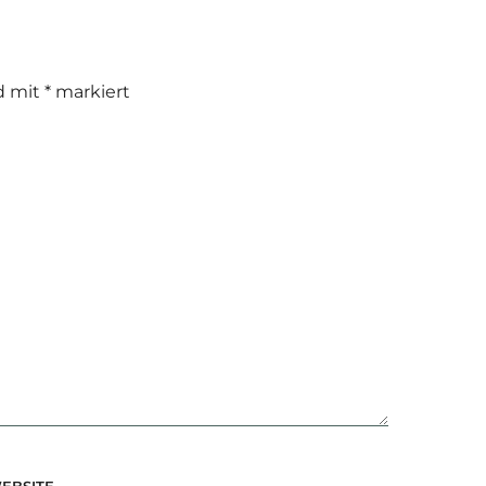
nd mit
*
markiert