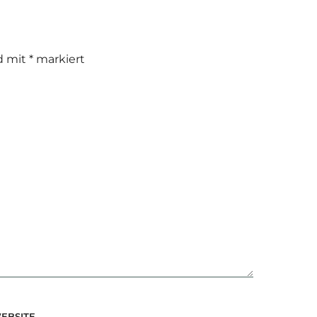
nd mit
*
markiert
EBSITE