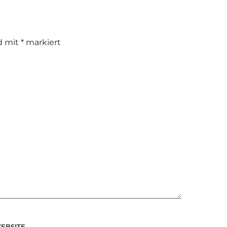
nd mit
*
markiert
EBSITE