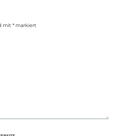
nd mit
*
markiert
EBSITE