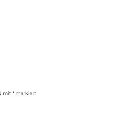
nd mit
*
markiert