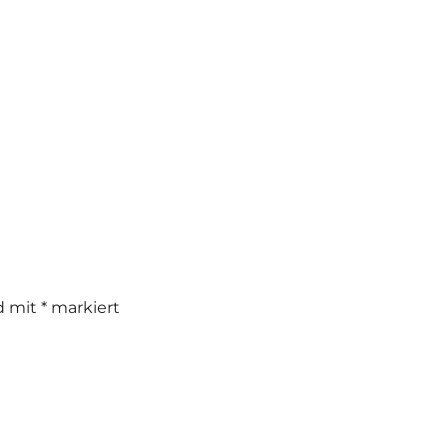
nd mit
*
markiert