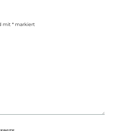
nd mit
*
markiert
EBSITE