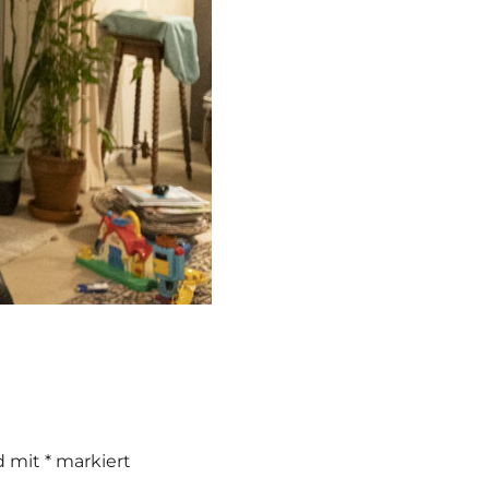
nd mit
*
markiert