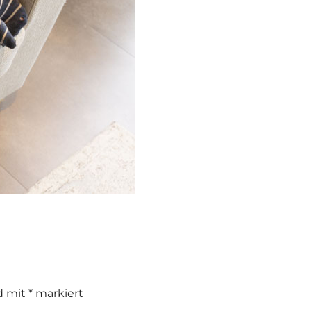
nd mit
*
markiert