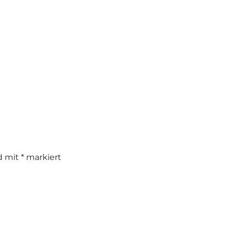
nd mit
*
markiert