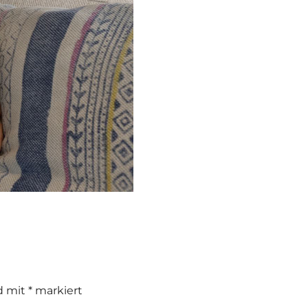
nd mit
*
markiert