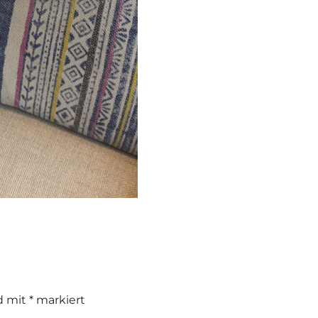
nd mit
*
markiert