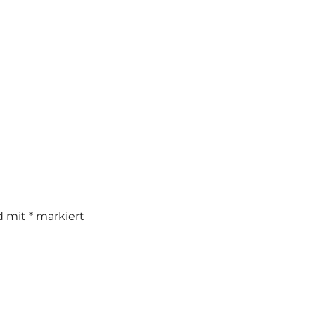
nd mit
*
markiert