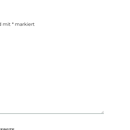
nd mit
*
markiert
EBSITE