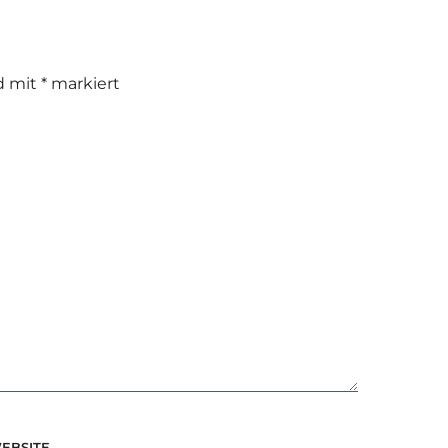
nd mit
*
markiert
EBSITE