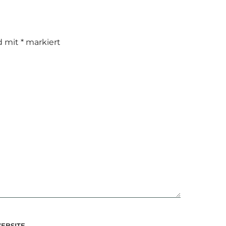
nd mit
*
markiert
EBSITE