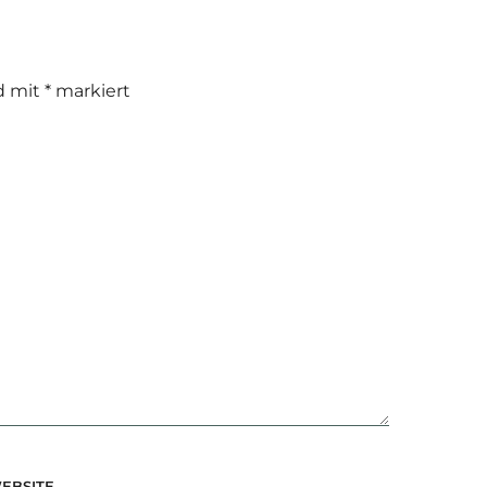
nd mit
*
markiert
EBSITE