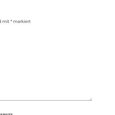
nd mit
*
markiert
EBSITE