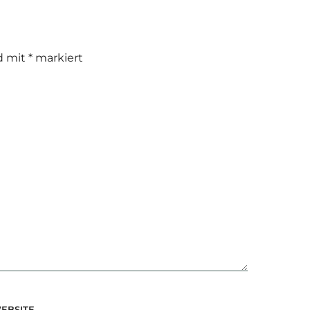
nd mit
*
markiert
EBSITE