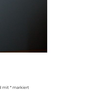
nd mit
*
markiert