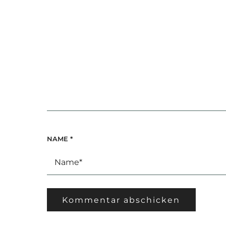
NAME
*